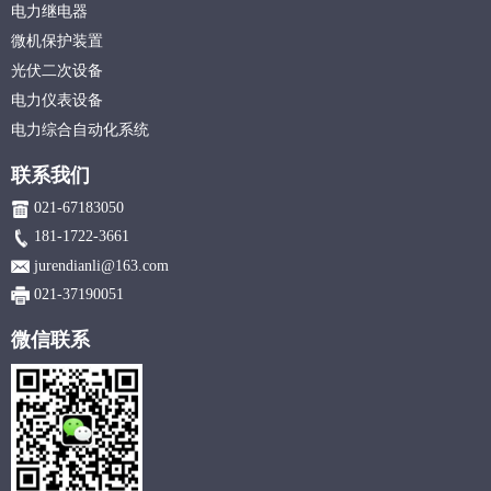
电力继电器
微机保护装置
光伏二次设备
电力仪表设备
电力综合自动化系统
联系我们
021-67183050
181-1722-3661
jurendianli@163.com
021-37190051
微信联系