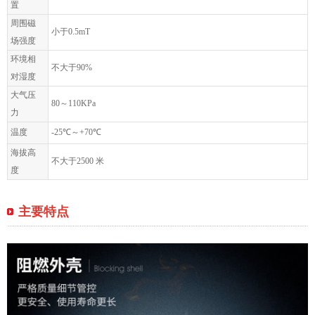
置
周围磁
小于0.5mT
场强度
环境相
不大于90%
对湿度
大气压
80～110KPa
力
温度
-25℃～+70℃
海拔高
不大于2500 米
度
主要特点