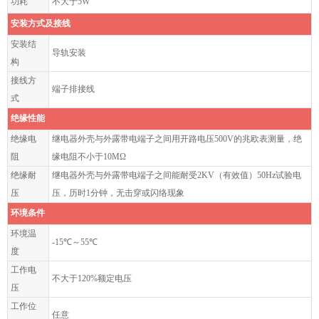
功耗
不大于5W
安装方式及接线
安装结
导轨安装
构
接线方
端子排接线
式
绝缘性能
绝缘电
继电器外壳与外露带电端子之间用开路电压500V的兆欧表测量，绝
阻
缘电阻不小于10MΩ
绝缘耐
继电器外壳与外露带电端子之间能耐受2KV（有效值）50Hz试验电
压
压，历时1分钟，无击穿或闪络现象
环境条件
环境温
-15℃～55℃
度
工作电
不大于120%额定电压
压
工作位
任意