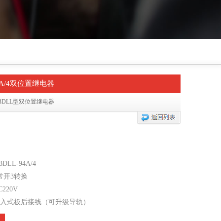
94A/4双位置继电器
BDLL型双位置继电器
LL-94A/4
常开3转换
220V
入式板后接线（可升级导轨）