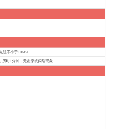
电阻不小于10MΩ
压，历时1分钟，无击穿或闪络现象