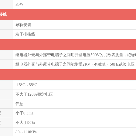
≤6W
接线
导轨安装
端子排接线
继电器外壳与外露带电端子之间用开路电压500V的兆欧表测量，绝缘
继电器外壳与外露带电端子之间能耐受2KV（有效值）50Hz试验电
-15℃～55℃
不大于120%额定电压
任意
度
小于0.5mT
度
不大于90%
80～110KPa