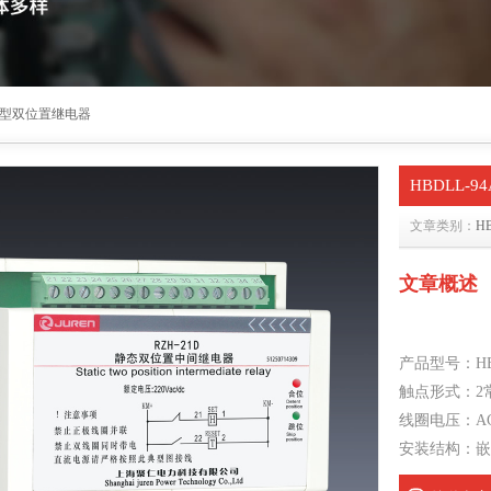
LL型双位置继电器
HBDLL-
文章类别：
H
文章概述
产品型号：HBD
触点形式：2
线圈电压：AC
安装结构：嵌