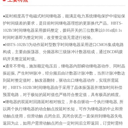
●延时精度高于电磁式时间继电器，能满足电力系统继电保护中缩短保
护时间级差的要求，是目前时间继电器理想的更新换代产品。HBTS-
102B/3时间继电器采用拨码整定，拨码开关的三位数乘以0.01s或0.1s
时间时基即为整定时间，改变整定值无需进行校验。
●HBTS-102B/3为动作延时型数字时间继电器采用进口CMOS集成电路
构成，主要由振荡器、分频器和三级脉冲计数器组成，通过BCD码拨
码开关整定延时值。
●通常不带电，施加额定电压后，继电器内部瞬动继电器动作、同时晶
振起振, 产生时钟脉冲，经分频后由计数器计脉冲数，当所计脉冲数达
到延时整定值时，触发器翻转，驱动出口继电器动作，实现所需延
时，HBTS-102B/3时间继电器由于采用了晶体振荡器并增加时间补偿
预置电路，对于极短的延时值也严格符合整定值，具有极高的精度。
●继电器的双延时回路延时相对独立，并各自驱动一个执行继电器, 所
以两个执行继电器的动合触点按延时长短，可作为继电器的中止和滑
动触点使用，但滑动触 点闭合后, 其闭合状态一直保持到继电器失电
返回为止，如用户需滑动触点闭合一定时间后立即返回，订货时需特