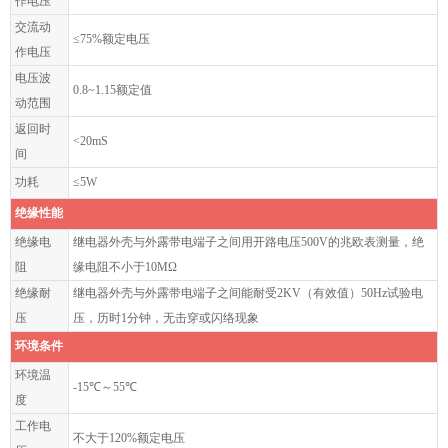
作电压
交流动
≤75%额定电压
作电压
电压波
0.8~1.15额定值
动范围
返回时
<20mS
间
功耗
≤5W
绝缘性能
绝缘电
继电器外壳与外露带电端子之间用开路电压500V的兆欧表测量，绝
阻
缘电阻不小于10MΩ
绝缘耐
继电器外壳与外露带电端子之间能耐受2KV（有效值）50Hz试验电
压
压，历时1分钟，无击穿或闪络现象
环境条件
环境温
-15℃～55℃
度
工作电
不大于120%额定电压