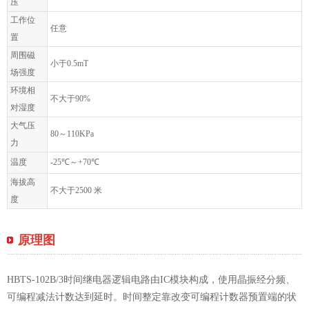
压
工作位
任意
置
周围磁
小于0.5mT
场强度
环境相
不大于90%
对湿度
大气压
80～110KPa
力
温度
-25℃～+70℃
海拔高
不大于2500 米
度
原理图
HBTS-102B/3时间继电器逻辑电路由IC模块构成，使用晶振经分频、
可编程减法计数达到延时。时间整定靠改变可编程计数器预置端的状