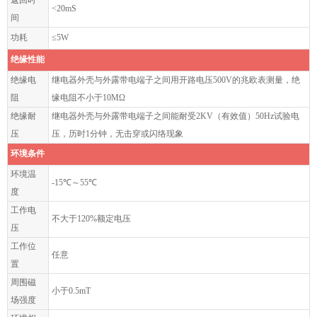
返回时
<20mS
间
功耗
≤5W
绝缘性能
绝缘电
继电器外壳与外露带电端子之间用开路电压500V的兆欧表测量，绝
阻
缘电阻不小于10MΩ
绝缘耐
继电器外壳与外露带电端子之间能耐受2KV（有效值）50Hz试验电
压
压，历时1分钟，无击穿或闪络现象
环境条件
环境温
-15℃～55℃
度
工作电
不大于120%额定电压
压
工作位
任意
置
周围磁
小于0.5mT
场强度