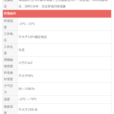
压
压，历时1分钟，无击穿或闪络现象
环境条件
环境温
-15℃～55℃
度
工作电
不大于120%额定电压
压
工作位
任意
置
周围磁
小于0.5mT
场强度
环境相
不大于90%
对湿度
大气压
80～110KPa
力
温度
-25℃～+70℃
海拔高
不大于2500 米
度