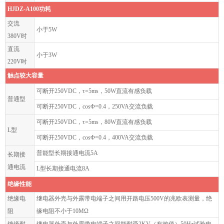
HJDZ-A100功耗
交流
小于5W
380V时
直流
小于3W
220V时
触点较大容量
可断开250VDC，τ=5ms，50W直流有感负载
普通型
可断开250VDC，cosΦ=0.4，250VA交流负载
可断开250VDC，τ=5ms，80W直流有感负载
L型
可断开250VDC，cosΦ=0.4，400VA交流负载
普能型长期接通电流5A
长期接
通电流
L型长期接通电流8A
绝缘性能
绝缘电
继电器外壳与外露带电端子之间用开路电压500V的兆欧表测量，绝
阻
缘电阻不小于10MΩ
绝缘耐
继电器外壳与外露带电端子之间能耐受2KV（有效值）50Hz试验电