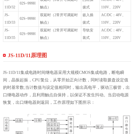
02S~999H
11D/32
触点）
拔式
110V、220V
JS-
双延时（2常开可调延时
嵌入插
AC/DC：48V、
02S~999H
11D/33
触点）
拔式
110V、220V
JS-
双延时（2常开可调延时
导轨安
AC/DC：48V、
02S~999H
11D/35
触点）
装式
110V、220V
JS-11D/11原理图
JS-11D/11集成电路时间继电器采用大规模CMOS集成电路，断电瞬
间，晶振起振，CPU复位，从零开始正向计数，同时读取拨盘设定值
的时基常数;当计数值与设定值相同时，输出高电平，驱动三极管，出
口继电器动作，且利用触点自保持，以保证不发生抖动。当启动电源
恢复，出口继电器则返回，工作原理如下图所示：