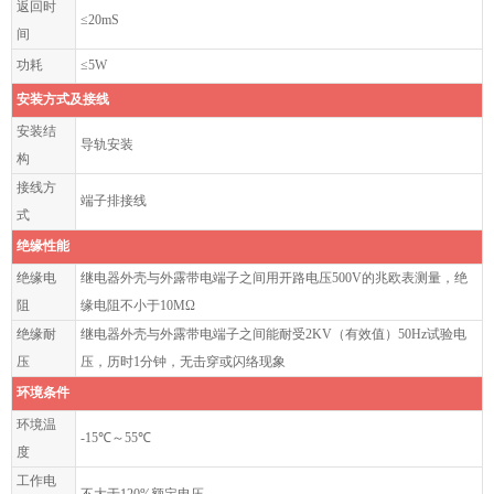
返回时
≤20mS
间
功耗
≤5W
安装方式及接线
安装结
导轨安装
构
接线方
端子排接线
式
绝缘性能
绝缘电
继电器外壳与外露带电端子之间用开路电压500V的兆欧表测量，绝
阻
缘电阻不小于10MΩ
绝缘耐
继电器外壳与外露带电端子之间能耐受2KV（有效值）50Hz试验电
压
压，历时1分钟，无击穿或闪络现象
环境条件
环境温
-15℃～55℃
度
工作电