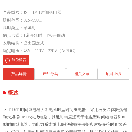
产品型号：JS-11D/11时间继电器
延时范围：02S~999H
延时类型：单延时
触点形式：1常开延时，1常开瞬动
安装结构：凸出固定式
额定电压：48V、110V、220V（AC/DC）
询价留言
产品详情
产品分类
相关文章
项目业绩
概述
JS-11D/11时间继电器为断电延时型时间继电器，采用石英晶体振荡器
和大规模CMOS集成电路，其延时精度远高于电磁型时间继电器和RC
型时间继电器，为电力系统继电保护缩短主保护和后备保护时间级差
提供保证，是老式时间继电器更换的理想产品。JS-11D/11的外形、内