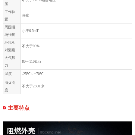
不大于120%额定电压
压
工作位
任意
置
周围磁
小于0.5mT
场强度
环境相
不大于90%
对湿度
大气压
80～110KPa
力
温度
-25℃～+70℃
海拔高
不大于2500 米
度
主要特点