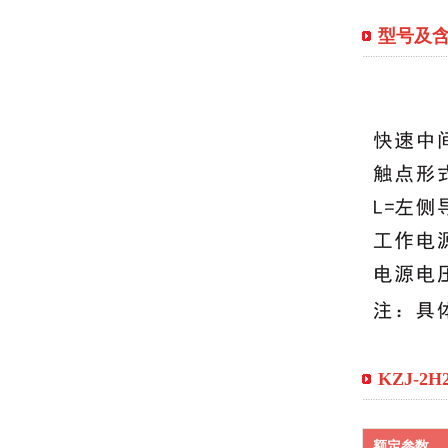
型号及
KZJ-2H
额定参数