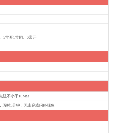
、5常开1常闭、6常开
电阻不小于10MΩ
压，历时1分钟，无击穿或闪络现象