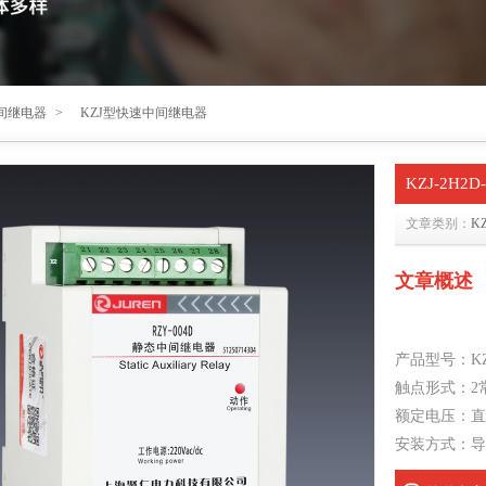
间继电器
>
KZJ型快速中间继电器
KZJ-2H
文章类别：
K
文章概述
产品型号：KZJ
触点形式：2
额定电压：直流
安装方式：导