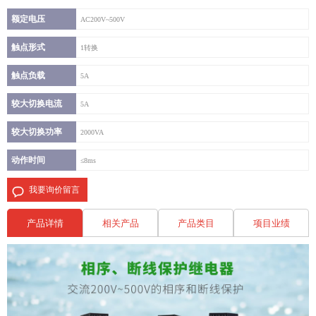
额定电压
AC200V~500V
触点形式
1转换
触点负载
5A
较大切换电流
5A
较大切换功率
2000VA
动作时间
≤8ms
我要询价留言
产品详情
相关产品
产品类目
项目业绩