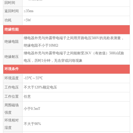
回时间
返回时间
≤35ms
功耗
<5W
绝缘性能
继电器外壳与外露带电端子之间用开路电压500V的兆欧表测量，
绝缘电阻
绝缘电阻不小于10MΩ
继电器外壳与外露带电端子之间能耐受2KV（有效值）50Hz试验
绝缘耐压
电压，历时1分钟，无击穿或闪络现象
环境条件
环境温度
-15℃～55℃
工作电压
不大于120%额定电压
工作位置
任意
周围磁场
小于0.5mT
强度
环境相对
不大于90%
湿度