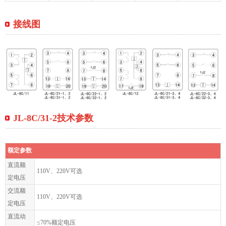
接线图
JL-8C/31-2技术参数
额定参数
直流额
110V、220V可选
定电压
交流额
110V、220V可选
定电压
直流动
≤70%额定电压