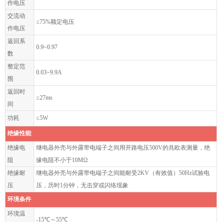
作电压
交流动
≤75%额定电压
作电压
返回系
0.9~0.97
数
整定范
0.03~9.9A
围
返回时
≤27ms
间
功耗
≤5W
绝缘性能
绝缘电
继电器外壳与外露带电端子之间用开路电压500V的兆欧表测量，绝
阻
缘电阻不小于10MΩ
绝缘耐
继电器外壳与外露带电端子之间能耐受2KV（有效值）50Hz试验电
压
压，历时1分钟，无击穿或闪络现象
环境条件
环境温
-15℃～55℃