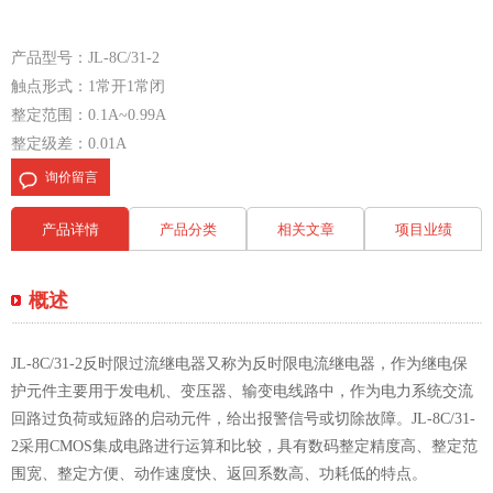
产品型号：JL-8C/31-2
触点形式：1常开1常闭
整定范围：0.1A~0.99A
整定级差：0.01A
询价留言
产品详情
产品分类
相关文章
项目业绩
概述
JL-8C/31-2反时限过流继电器又称为反时限电流继电器，作为继电保
护元件主要用于发电机、变压器、输变电线路中，作为电力系统交流
回路过负荷或短路的启动元件，给出报警信号或切除故障。JL-8C/31-
2采用CMOS集成电路进行运算和比较，具有数码整定精度高、整定范
围宽、整定方便、动作速度快、返回系数高、功耗低的特点。