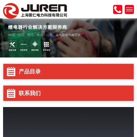
产品目录
联系我们