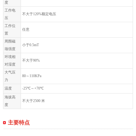
度
工作电
不大于120%额定电压
压
工作位
任意
置
周围磁
小于0.5mT
场强度
环境相
不大于90%
对湿度
大气压
80～110KPa
力
温度
-25℃～+70℃
海拔高
不大于2500 米
度
主要特点