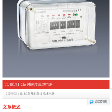
JL-8C/31-2反时限过流继电器
文章类别：
JL-8C型反时限过流继电器
文章概述