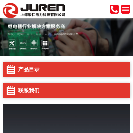
产品目录
联系我们