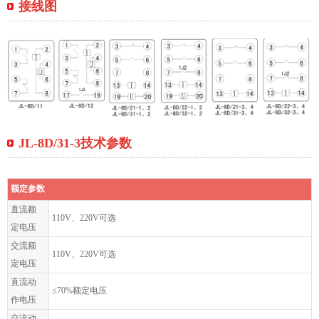
接线图
JL-8D/31-3技术参数
额定参数
直流额
110V、220V可选
定电压
交流额
110V、220V可选
定电压
直流动
≤70%额定电压
作电压
交流动