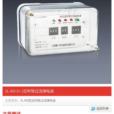
JL-8D/31-3定时限过流继电器
文章类别：
JL-8D型定时限过流继电器