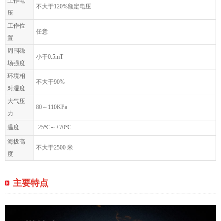
工作电
不大于120%额定电压
压
工作位
任意
置
周围磁
小于0.5mT
场强度
环境相
不大于90%
对湿度
大气压
80～110KPa
力
温度
-25℃～+70℃
海拔高
不大于2500 米
度
主要特点