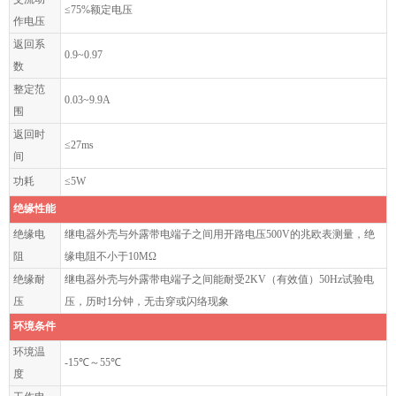
≤75%额定电压
作电压
返回系
0.9~0.97
数
整定范
0.03~9.9A
围
返回时
≤27ms
间
功耗
≤5W
绝缘性能
绝缘电
继电器外壳与外露带电端子之间用开路电压500V的兆欧表测量，绝
阻
缘电阻不小于10MΩ
绝缘耐
继电器外壳与外露带电端子之间能耐受2KV（有效值）50Hz试验电
压
压，历时1分钟，无击穿或闪络现象
环境条件
环境温
-15℃～55℃
度